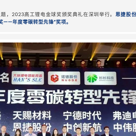
为主题，2023高工锂电金球奖颁奖典礼在深圳举行。
恩捷股
球奖——年度零碳转型先锋”奖项。