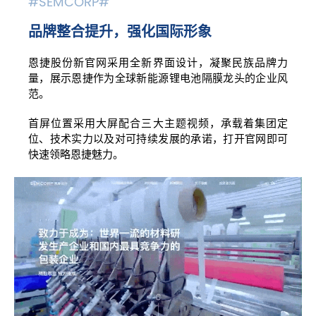
#SEMCORP#
品牌整合提升，强化国际形象
恩捷股份新官网采用全新界面设计，凝聚民族品牌力
量，展示恩捷作为全球新能源锂电池隔膜龙头的企业风
范。
首屏位置采用大屏配合三大主题视频，承载着集团定
位、技术实力以及对可持续发展的承诺，打开官网即可
快速领略恩捷魅力。